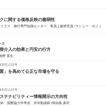
クに関する価格反映の脆弱性
ミクス 移行専門知識センター 客員上級研究員 /マシュー・ポジィ
ース
替介入の効果と円安の行方
熊野 英生
年8月11日号
質」を高めて公正な市場を守る
年8月11日号
ステナビリティー情報開示の方向性
科 国際協力学専攻 非常勤講師 /阿由葉 真司