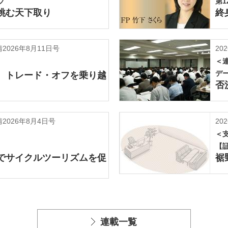
プ
第1
挑む天下取り
終
026年8月11日号
202
＜
デ
 トレード・オフを乗り越
否
2026年8月4日号
202
＜
【
でサイクルツーリズムを促
裾
連載一覧