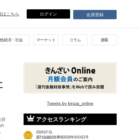
索はこちら
ログイン
会員登録
他経済・社会
マーケット
コラム
連載
社
Tweets by kinzai_online
アクセスランキング
政府
ため
ん
2026.07.31.
…
週刊金融財政事情2026年8月4日号