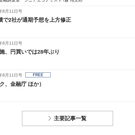
金融調査室 シニアエコノミスト /森 翔太郎
年8月11日号
績で2社が通期予想を上方修正
年8月11日号
施、円買いでは28年ぶり
年8月11日号
FREE
ク、金融庁 ほか）
主要記事一覧