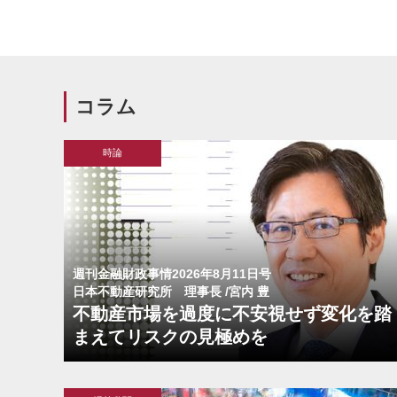
コラム
時論
週刊金融財政事情2026年8月11日号
日本不動産研究所 理事長 /宮内 豊
不動産市場を過度に不安視せず変化を踏
まえてリスクの見極めを