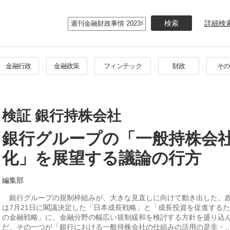
メ
イ
詳細検
ン
コ
ン
テ
金融行政
金融政策
フィンテック
財政
その
ン
ツ
に
移
検証 銀行持株会社
動
銀行グループの「一般持株会
化」を展望する議論の行方
編集部
銀行グループの規制枠組みが、大きな見直しに向けて動き出した。
は7月21日に閣議決定した「日本成長戦略」と「成長投資を促進する
の金融戦略」に、金融分野の幅広い規制緩和を検討する方針を盛り込
だ。その一つが「銀行における一般持株会社の仕組みの活用の是非・