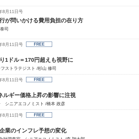
年8月11日号
行が問いかける費用負担の在り方
 泰司
年8月11日号
FREE
1ドル＝170円超えも視野に
ストラテジスト /杉山 修司
年8月11日号
FREE
エネルギー価格上昇の影響に注視
 シニアエコノミスト /橋本 政彦
年8月11日号
FREE
企業のインフレ予想の変化