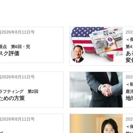
026年8月11日号
202
＜
眼点 第6回・完
第4
スク評価
あ
変
026年8月11日号
202
＜
ラフティング 第2回
鹿
ための方策
地
026年8月11日号
202
＜