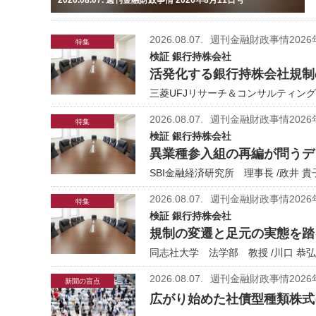
2026.08.07.
週刊金融財政事情2026
特集
検証 銀行持株会社
活発化する銀行持株会社規制
三菱UFJリサーチ＆コンサルティング
2026.08.07.
週刊金融財政事情2026
特集
検証 銀行持株会社
異業種参入組の再編が問うデ
SBI金融経済研究所 理事長 /政井 貴
2026.08.07.
週刊金融財政事情2026
特集
検証 銀行持株会社
規制の変遷と足元の実態を踏
同志社大学 法学部 教授 /川口 恭弘
2026.08.07.
週刊金融財政事情2026
新聞の盲点
広がり始めた社債型種類株式