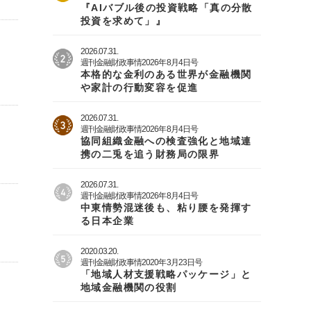
『AIバブル後の投資戦略「真の分散
投資を求めて」』
2026.07.31.
週刊金融財政事情2026年8月4日号
本格的な金利のある世界が金融機関
や家計の行動変容を促進
2026.07.31.
週刊金融財政事情2026年8月4日号
協同組織金融への検査強化と地域連
携の二兎を追う財務局の限界
2026.07.31.
週刊金融財政事情2026年8月4日号
中東情勢混迷後も、粘り腰を発揮す
る日本企業
2020.03.20.
週刊金融財政事情2020年3月23日号
「地域人材支援戦略パッケージ」と
地域金融機関の役割