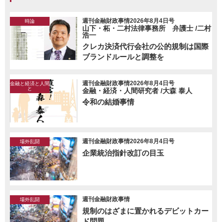
週刊金融財政事情2026年8月4日号
時論
山下・柘・二村法律事務所 弁護士 /二村
浩一
クレカ決済代行会社の公的規制は国際
ブランドルールと調整を
週刊金融財政事情2026年8月4日号
金融と経済と人間
と
金融・経済・人間研究者 /大森 泰人
令和の結婚事情
週刊金融財政事情2026年8月4日号
場外乱闘
企業統治指針改訂の目玉
週刊金融財政事情
場外乱闘
規制のはざまに置かれるデビットカー
ド問題