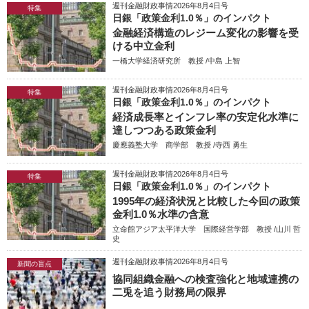
週刊金融財政事情2026年8月4日号
特集
日銀「政策金利1.0％」のインパクト
金融経済構造のレジーム変化の影響を受
ける中立金利
一橋大学経済研究所 教授 /中島 上智
週刊金融財政事情2026年8月4日号
特集
日銀「政策金利1.0％」のインパクト
経済成長率とインフレ率の安定化水準に
達しつつある政策金利
慶應義塾大学 商学部 教授 /寺西 勇生
週刊金融財政事情2026年8月4日号
特集
日銀「政策金利1.0％」のインパクト
1995年の経済状況と比較した今回の政策
金利1.0％水準の含意
立命館アジア太平洋大学 国際経営学部 教授 /山川 哲
史
週刊金融財政事情2026年8月4日号
新聞の盲点
協同組織金融への検査強化と地域連携の
二兎を追う財務局の限界