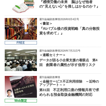
『感情労働の未来 脳はなぜ他者
の“見えない心”を推しはかるのか？』
週刊金融財政事情2026年8月4日号
＜書架＞
『AIバブル後の投資戦略「真の分散投
資を求めて」』
FREE
週刊金融財政事情2026年7月21日号
＜連載セミナー＞
データが語る小企業支援の着眼点 第4
創業者の属性が示す信用リスク
回
週刊金融財政事情
＜金融サービス不正利用排除 ～近時の
アップデート～＞
不正利用口座の情報共有で求
第31回
められる預金取扱金融機関の対応
Web限定