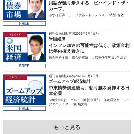
用語が独り歩きする「ビハインド・ザ・
カーブ」
みずほ証券 チーフ債券ストラテジスト /丹治 倫敦
FREE
週刊金融財政事情2026年8月4日号
トレンド
米国経済
インフレ加速の可能性は低く、政策金利
は年内据え置きに
信金中央金庫 総合研究所 上席主任研究員 /角田 匠
FREE
週刊金融財政事情2026年8月4日号
トレンド
ズームアップ経済統計
中東情勢混迷後も、粘り腰を発揮する日
本企業
SBI新生銀行 グループ経営企画部 金融調査室 シニ
アエコノミスト /森 翔太郎
FREE
もっと見る