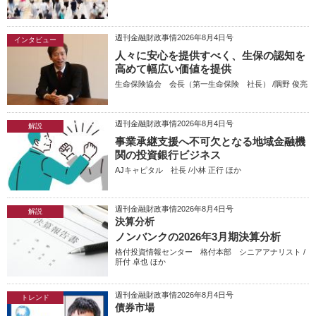
週刊金融財政事情2026年8月4日号
インタビュー
人々に安心を提供すべく、生保の認知を
高めて幅広い価値を提供
生命保険協会 会長（第一生命保険 社長） /隅野 俊亮
週刊金融財政事情2026年8月4日号
解説
事業承継支援へ不可欠となる地域金融機
関の投資銀行ビジネス
AJキャピタル 社長 /小林 正行 ほか
週刊金融財政事情2026年8月4日号
解説
決算分析
ノンバンクの2026年3月期決算分析
格付投資情報センター 格付本部 シニアアナリスト /
肝付 卓也 ほか
週刊金融財政事情2026年8月4日号
トレンド
債券市場