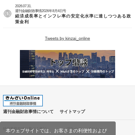
2026.07.31.
週刊金融財政事情2026年8月4日号
経済成長率とインフレ率の安定化水準に達しつつある政
策金利
Tweets by kinzai_online
週刊金融財政事情について
サイトマップ
特定商取引法に基づく表記
プライバシーポリシー
本ウェブサイトでは、お客さまの利便性および