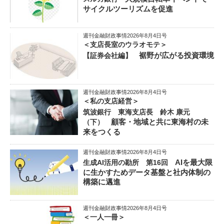
サイクルツーリズムを促進
週刊金融財政事情2026年8月4日号
＜支店長室のウラオモテ＞
裾野が広がる投資環境
【証券会社編】
週刊金融財政事情2026年8月4日号
＜私の支店経営＞
筑波銀行 東海支店長 鈴木 康元
顧客・地域と共に東海村の未
（下）
来をつくる
週刊金融財政事情2026年8月4日号
AIを最大限
生成AI活用の勘所 第16回
に生かすためデータ基盤と社内体制の
構築に邁進
週刊金融財政事情2026年8月4日号
＜一人一冊＞