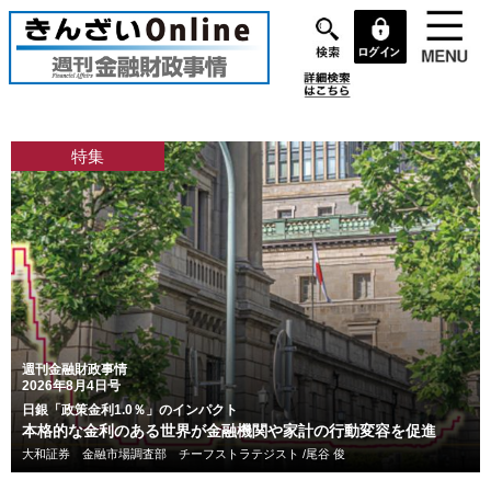
メ
イ
ン
コ
ン
テ
特集
ン
ツ
に
移
動
週刊金融財政事情
2026年8月4日号
日銀「政策金利1.0％」のインパクト
本格的な金利のある世界が金融機関や家計の行動変容を促進
大和証券 金融市場調査部 チーフストラテジスト /尾谷 俊