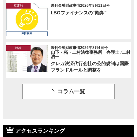
週刊金融財政事情2026年8月11日号
豆電球
LBOファイナンスの“陥穽”
FREE
週刊金融財政事情2026年8月4日号
時論
山下・柘・二村法律事務所 弁護士 /二村
浩一
クレカ決済代行会社の公的規制は国際
ブランドルールと調整を
コラム一覧
アクセスランキング