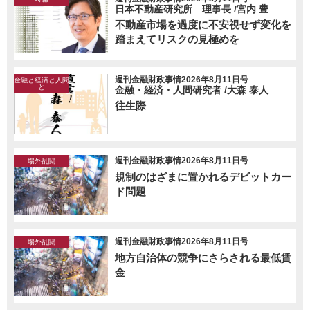
日本不動産研究所 理事長 /宮内 豊
不動産市場を過度に不安視せず変化を
踏まえてリスクの見極めを
週刊金融財政事情2026年8月11日号
金融と経済と人間
と
金融・経済・人間研究者 /大森 泰人
往生際
週刊金融財政事情2026年8月11日号
場外乱闘
規制のはざまに置かれるデビットカー
ド問題
週刊金融財政事情2026年8月11日号
場外乱闘
地方自治体の競争にさらされる最低賃
金