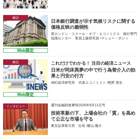
解説
日本銀行調査が示す気候リスクに関する
価格反映の脆弱性
英ロンドン・スクール・オブ・エコノミクス 移行専門
知識センター 客員上級研究員 /マシュー・ポジィ
Web限定
解説
これだけでわかる！ 注目の経済ニュース
日米が同床異夢の中で行う為替介入の効
果と円安の行方
ABC経済研究所 代表エコノミスト /熊野 英生
Web限定
週刊金融財政事情2026年8月11日号
インタビュー
技術革新の下、上場会社の「質」を高め
て公正な市場を守る
東京証券取引所 社長 /横山 隆介