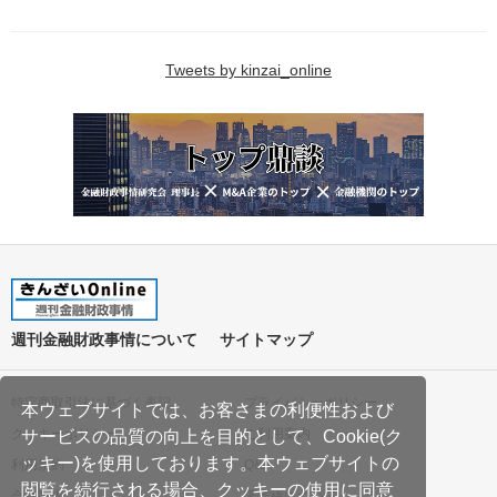
Tweets by kinzai_online
週刊金融財政事情について
サイトマップ
特定商取引法に基づく表記
プライバシーポリシー
本ウェブサイトでは、お客さまの利便性および
クッキーポリシー
ご利用案内
サービスの品質の向上を目的として、Cookie(ク
ッキー)を使用しております。本ウェブサイトの
利用規約
Q&A
閲覧を続行される場合、クッキーの使用に同意
会社案内
著作権について