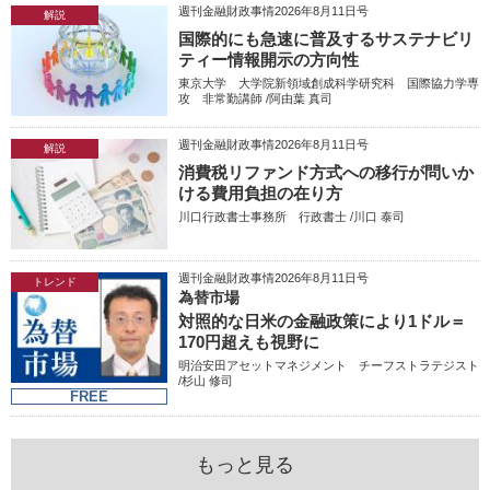
週刊金融財政事情2026年8月11日号
解説
国際的にも急速に普及するサステナビリ
ティー情報開示の方向性
東京大学 大学院新領域創成科学研究科 国際協力学専
攻 非常勤講師 /阿由葉 真司
週刊金融財政事情2026年8月11日号
解説
消費税リファンド方式への移行が問いか
ける費用負担の在り方
川口行政書士事務所 行政書士 /川口 泰司
週刊金融財政事情2026年8月11日号
トレンド
為替市場
対照的な日米の金融政策により1ドル＝
170円超えも視野に
明治安田アセットマネジメント チーフストラテジスト
/杉山 修司
FREE
もっと見る