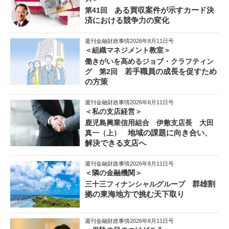
ある買収案件が示すカード決
第41回
済における競争力の変化
週刊金融財政事情2026年8月11日号
＜組織マネジメント教室＞
働きがいを高めるジョブ・クラフティン
若手職員の成長を促すため
グ 第2回
の方策
週刊金融財政事情2026年8月11日号
＜私の支店経営＞
鹿児島興業信用組合 伊敷支店長 大田
地域の課題に向き合い、
真一（上）
解決できる支店へ
週刊金融財政事情2026年8月11日号
＜隣の金融機関＞
群雄割
三十三フィナンシャルグループ
拠の東海地方で挑む天下取り
週刊金融財政事情2026年8月11日号