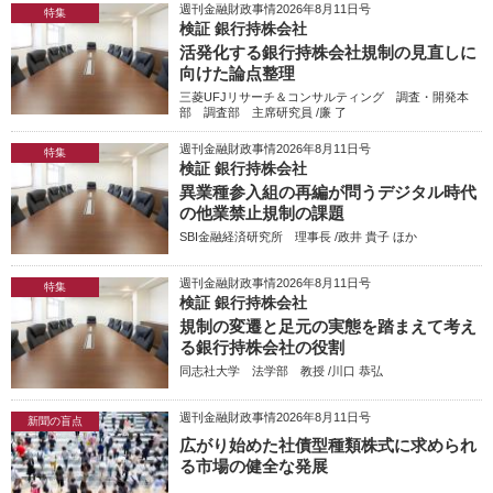
週刊金融財政事情2026年8月11日号
特集
検証 銀行持株会社
活発化する銀行持株会社規制の見直しに
向けた論点整理
三菱UFJリサーチ＆コンサルティング 調査・開発本
部 調査部 主席研究員 /廉 了
週刊金融財政事情2026年8月11日号
特集
検証 銀行持株会社
異業種参入組の再編が問うデジタル時代
の他業禁止規制の課題
SBI金融経済研究所 理事長 /政井 貴子 ほか
週刊金融財政事情2026年8月11日号
特集
検証 銀行持株会社
規制の変遷と足元の実態を踏まえて考え
る銀行持株会社の役割
同志社大学 法学部 教授 /川口 恭弘
週刊金融財政事情2026年8月11日号
新聞の盲点
広がり始めた社債型種類株式に求められ
る市場の健全な発展