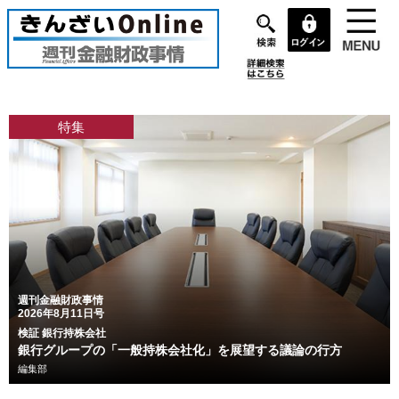
メ
イ
ン
コ
ン
テ
特集
ン
ツ
に
移
動
週刊金融財政事情
2026年8月11日号
検証 銀行持株会社
銀行グループの「一般持株会社化」を展望する議論の行方
編集部