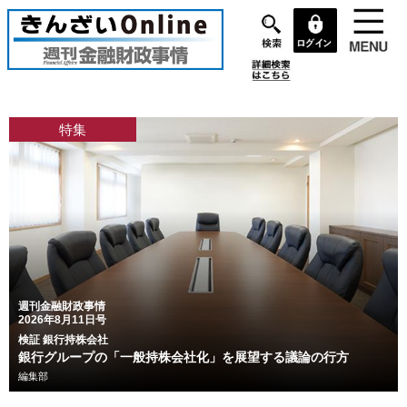
メ
イ
ン
コ
ン
テ
特集
ン
ツ
に
移
動
週刊金融財政事情
2026年8月11日号
検証 銀行持株会社
銀行グループの「一般持株会社化」を展望する議論の行方
編集部