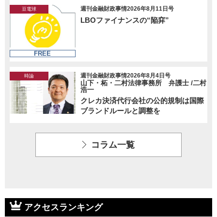
週刊金融財政事情2026年8月11日号
豆電球
LBOファイナンスの“陥穽”
FREE
週刊金融財政事情2026年8月4日号
時論
山下・柘・二村法律事務所 弁護士 /二村
浩一
クレカ決済代行会社の公的規制は国際
ブランドルールと調整を
コラム一覧
アクセスランキング