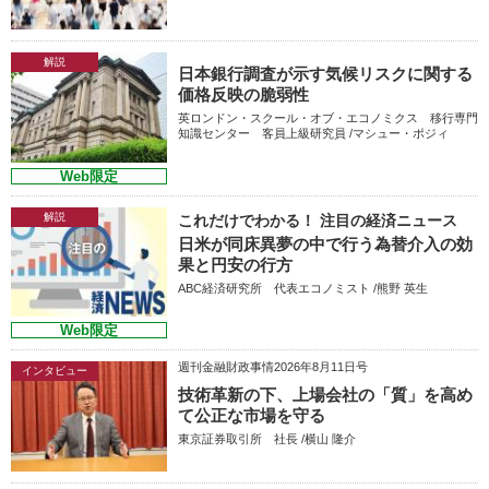
解説
日本銀行調査が示す気候リスクに関する
価格反映の脆弱性
英ロンドン・スクール・オブ・エコノミクス 移行専門
知識センター 客員上級研究員 /マシュー・ポジィ
Web限定
解説
これだけでわかる！ 注目の経済ニュース
日米が同床異夢の中で行う為替介入の効
果と円安の行方
ABC経済研究所 代表エコノミスト /熊野 英生
Web限定
週刊金融財政事情2026年8月11日号
インタビュー
技術革新の下、上場会社の「質」を高め
て公正な市場を守る
東京証券取引所 社長 /横山 隆介