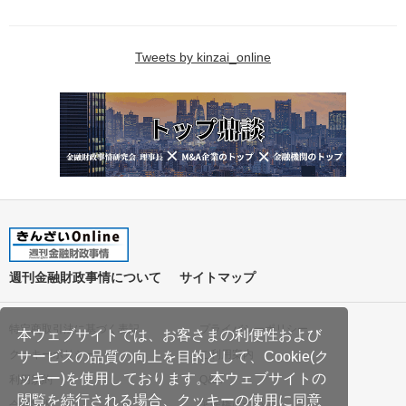
Tweets by kinzai_online
週刊金融財政事情について
サイトマップ
特定商取引法に基づく表記
プライバシーポリシー
本ウェブサイトでは、お客さまの利便性および
クッキーポリシー
ご利用案内
サービスの品質の向上を目的として、Cookie(ク
ッキー)を使用しております。本ウェブサイトの
利用規約
Q&A
閲覧を続行される場合、クッキーの使用に同意
会社案内
著作権について