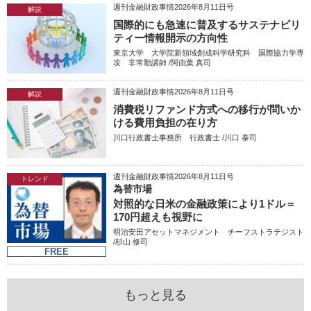
週刊金融財政事情2026年8月11日号
解説
国際的にも急速に普及するサステナビリ
ティー情報開示の方向性
東京大学 大学院新領域創成科学研究科 国際協力学専
攻 非常勤講師 /阿由葉 真司
週刊金融財政事情2026年8月11日号
解説
消費税リファンド方式への移行が問いか
ける費用負担の在り方
川口行政書士事務所 行政書士 /川口 泰司
週刊金融財政事情2026年8月11日号
トレンド
為替市場
対照的な日米の金融政策により1ドル＝
170円超えも視野に
明治安田アセットマネジメント チーフストラテジスト
/杉山 修司
FREE
もっと見る