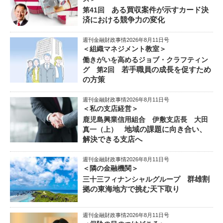
ある買収案件が示すカード決
第41回
済における競争力の変化
週刊金融財政事情2026年8月11日号
＜組織マネジメント教室＞
働きがいを高めるジョブ・クラフティン
若手職員の成長を促すため
グ 第2回
の方策
週刊金融財政事情2026年8月11日号
＜私の支店経営＞
鹿児島興業信用組合 伊敷支店長 大田
地域の課題に向き合い、
真一（上）
解決できる支店へ
週刊金融財政事情2026年8月11日号
＜隣の金融機関＞
群雄割
三十三フィナンシャルグループ
拠の東海地方で挑む天下取り
週刊金融財政事情2026年8月11日号