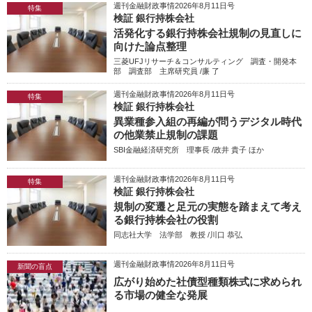
週刊金融財政事情2026年8月11日号
特集
検証 銀行持株会社
活発化する銀行持株会社規制の見直しに
向けた論点整理
三菱UFJリサーチ＆コンサルティング 調査・開発本
部 調査部 主席研究員 /廉 了
週刊金融財政事情2026年8月11日号
特集
検証 銀行持株会社
異業種参入組の再編が問うデジタル時代
の他業禁止規制の課題
SBI金融経済研究所 理事長 /政井 貴子 ほか
週刊金融財政事情2026年8月11日号
特集
検証 銀行持株会社
規制の変遷と足元の実態を踏まえて考え
る銀行持株会社の役割
同志社大学 法学部 教授 /川口 恭弘
週刊金融財政事情2026年8月11日号
新聞の盲点
広がり始めた社債型種類株式に求められ
る市場の健全な発展