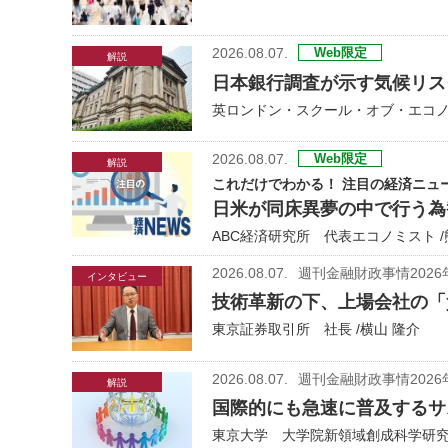
2026.08.07.
Web限定
解説
日本銀行調査が示す気候リス
英ロンドン・スクール・オブ・エコノ
2026.08.07.
Web限定
解説
これだけでわかる！ 注目の経済ニュ
日米が同床異夢の中で行う為
ABC経済研究所 代表エコノミスト /
2026.08.07.
週刊金融財政事情2026
インタビュー
技術革新の下、上場会社の「
東京証券取引所 社長 /横山 隆介
2026.08.07.
週刊金融財政事情2026
解説
国際的にも急速に普及するサ
東京大学 大学院新領域創成科学研究