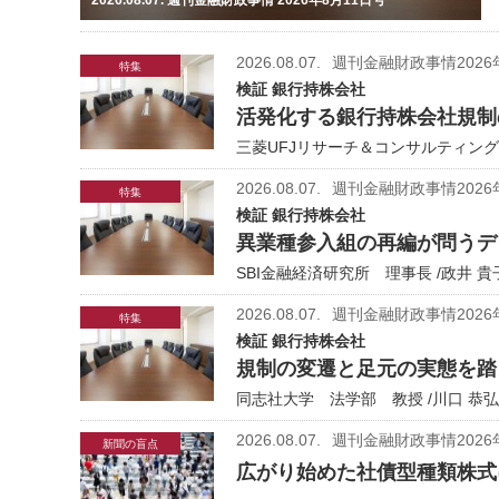
2026.08.07.
週刊金融財政事情2026
特集
検証 銀行持株会社
活発化する銀行持株会社規制
三菱UFJリサーチ＆コンサルティング
2026.08.07.
週刊金融財政事情2026
特集
検証 銀行持株会社
異業種参入組の再編が問うデ
SBI金融経済研究所 理事長 /政井 貴
2026.08.07.
週刊金融財政事情2026
特集
検証 銀行持株会社
規制の変遷と足元の実態を踏
同志社大学 法学部 教授 /川口 恭弘
2026.08.07.
週刊金融財政事情2026
新聞の盲点
広がり始めた社債型種類株式