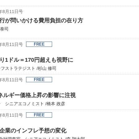
年8月11日号
行が問いかける費用負担の在り方
 泰司
年8月11日号
FREE
1ドル＝170円超えも視野に
ストラテジスト /杉山 修司
年8月11日号
FREE
エネルギー価格上昇の影響に注視
 シニアエコノミスト /橋本 政彦
年8月11日号
FREE
企業のインフレ予想の変化