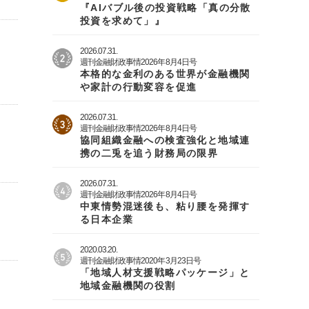
『AIバブル後の投資戦略「真の分散
投資を求めて」』
2026.07.31.
週刊金融財政事情2026年8月4日号
本格的な金利のある世界が金融機関
や家計の行動変容を促進
2026.07.31.
週刊金融財政事情2026年8月4日号
協同組織金融への検査強化と地域連
携の二兎を追う財務局の限界
2026.07.31.
週刊金融財政事情2026年8月4日号
中東情勢混迷後も、粘り腰を発揮す
る日本企業
2020.03.20.
週刊金融財政事情2020年3月23日号
「地域人材支援戦略パッケージ」と
地域金融機関の役割