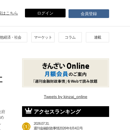
索はこちら
ログイン
会員登録
他経済・社会
マーケット
コラム
連載
社
Tweets by kinzai_online
アクセスランキング
政府
ため
ん
2026.07.31.
…
週刊金融財政事情2026年8月4日号