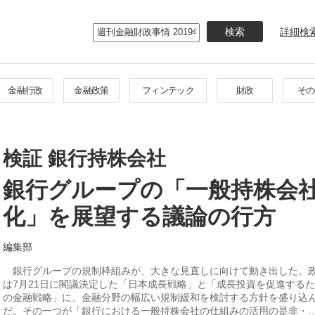
メ
イ
詳細検
ン
コ
ン
テ
金融行政
金融政策
フィンテック
財政
その
ン
ツ
に
移
検証 銀行持株会社
動
銀行グループの「一般持株会
化」を展望する議論の行方
編集部
銀行グループの規制枠組みが、大きな見直しに向けて動き出した。
は7月21日に閣議決定した「日本成長戦略」と「成長投資を促進する
の金融戦略」に、金融分野の幅広い規制緩和を検討する方針を盛り込
だ。その一つが「銀行における一般持株会社の仕組みの活用の是非・