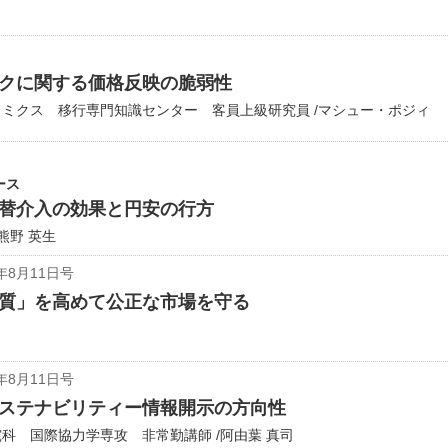
クに関する価格反映の脆弱性
ミクス 移行専門知識センター 客員上級研究員 /マシュー・ポジィ
ース
替介入の効果と円安の行方
熊野 英生
年8月11日号
質」を高めて公正な市場を守る
年8月11日号
ステナビリティー情報開示の方向性
科 国際協力学専攻 非常勤講師 /阿由葉 真司