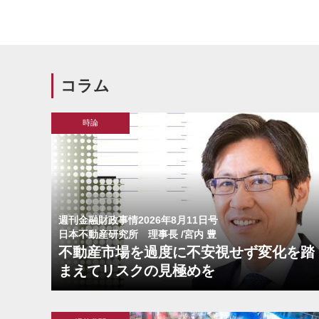
コラム
時論
週刊金融財政事情2026年8月11日号
日本不動産研究所 理事長 /宮内 豊
不動産市場を過度に不安視せず変化を踏
まえてリスクの見極めを