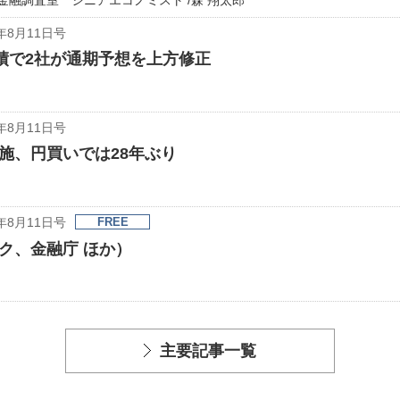
金融調査室 シニアエコノミスト /森 翔太郎
年8月11日号
績で2社が通期予想を上方修正
年8月11日号
施、円買いでは28年ぶり
年8月11日号
FREE
ク、金融庁 ほか）
主要記事一覧