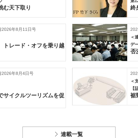
プ
第1
挑む天下取り
終
026年8月11日号
202
＜
デ
 トレード・オフを乗り越
否
2026年8月4日号
202
＜
【
でサイクルツーリズムを促
裾
連載一覧