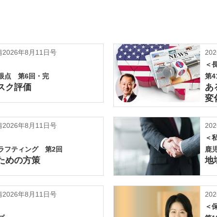
026年8月11日号
202
＜
眼点 第6回・完
第4
スク評価
あ
変
026年8月11日号
202
＜
ラフティング 第2回
鹿
ための方策
地
026年8月11日号
202
＜